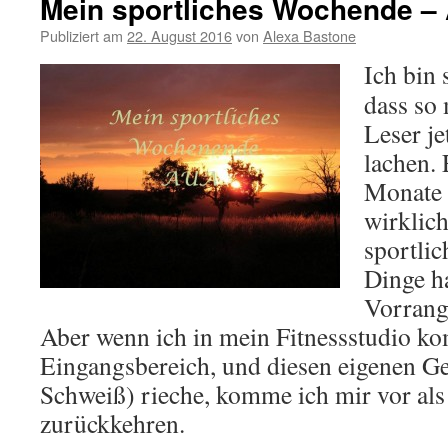
Mein sportliches Wochende –
Publiziert am
22. August 2016
von
Alexa Bastone
Ich bin 
dass so
Leser je
lachen. 
Monate h
wirklich
sportlic
Dinge h
Vorrang
Aber wenn ich in mein Fitnessstudio k
Eingangsbereich, und diesen eigenen Ge
Schweiß) rieche, komme ich mir vor al
zurückkehren.