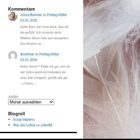
Kommentare
Alexa Bastone
zu
Freitagsfüller
02.01.2026
Liebe Kira, das freut mich, dass dir
das gefällt. Ich versuche mein
Mindset dieses Jahr mal umzupolen.
Das Positive in…
KiraNear
zu
Freitagsfüller
02.01.2026
Hallo Alexa^^ Finde ich gut, dass du
mit vielen positiven Gedanken ins
neue Jahr reingehst, gefällt mir gut
:-) Guten…
Archiv
Blogroll
Scrap-impulse
Was das Leben so schreibt