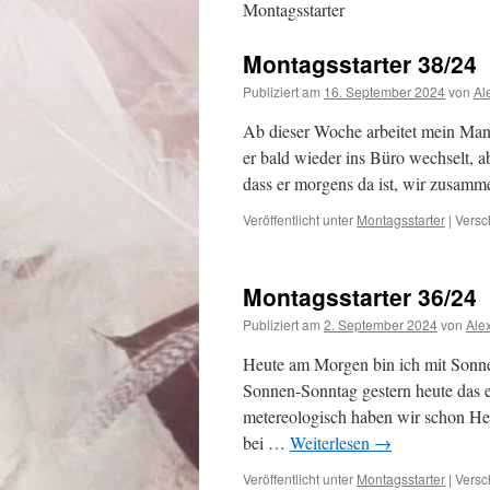
Montagsstarter
Montagsstarter 38/24
Publiziert am
16. September 2024
von
Al
Ab dieser Woche arbeitet mein Mann
er bald wieder ins Büro wechselt, a
dass er morgens da ist, wir zusam
Veröffentlicht unter
Montagsstarter
|
Versc
Montagsstarter 36/24
Publiziert am
2. September 2024
von
Ale
Heute am Morgen bin ich mit Sonne
Sonnen-Sonntag gestern heute das 
metereologisch haben wir schon Her
bei …
Weiterlesen
→
Veröffentlicht unter
Montagsstarter
|
Versc