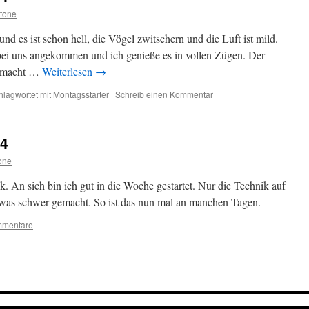
tone
d es ist schon hell, die Vögel zwitschern und die Luft ist mild.
bei uns angekommen und ich genieße es in vollen Zügen. Der
n macht …
Weiterlesen
→
hlagwortet mit
Montagsstarter
|
Schreib einen Kommentar
24
one
An sich bin ich gut in die Woche gestartet. Nur die Technik auf
etwas schwer gemacht. So ist das nun mal an manchen Tagen.
mmentare