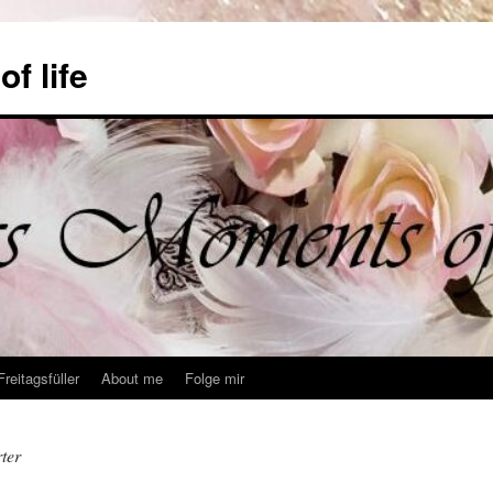
f life
Freitagsfüller
About me
Folge mir
ter