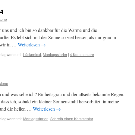
24
tone
 uns und ich bin so dankbar für die Wärme und die
rfte. Es lebt sich mit der Sonne so viel besser, als nur grau in
 wir in …
Weiterlesen
→
hlagwortet mit
Lückentext
,
Montagsstarter
|
4 Kommentare
stone
 und was sehe ich? Einheitsgrau und der allseits bekannte Regen.
ass ich, sobald ein kleiner Sonnenstrahl hervorblitzt, in meine
 und die hellen …
Weiterlesen
→
hlagwortet mit
Montagsstarter
|
Schreib einen Kommentar