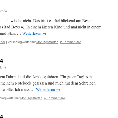
stone
uch wieder nicht. Das trifft es rückblickend am Besten.
(Bad Boys 4). In einem älteren Kino und mal nicht in einem
 und Flair, …
Weiterlesen
→
rter
|
Verschlagwortet mit
Montagsstarter
|
2 Kommentare
24
tone
dem Fahrrad auf die Arbeit gefahren. Ein guter Tag! Am
 meinem Notebook gesessen und mich mit dem Schreiben
ich wollte. Ich muss …
Weiterlesen
→
hlagwortet mit
Montagsstarter
|
4 Kommentare
24