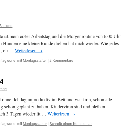
Bastone
ute ist mein erster Arbeitstag und die Morgenroutine von 6:00 Uhr
en Hunden eine kleine Runde drehen hat mich wieder. Wie jedes
kt, ob …
Weiterlesen
→
hlagwortet mit
Montagsstarter
|
2 Kommentare
24
tone
onne. Ich lag unproduktiv im Bett und war froh, schon alle
ag schon geplant zu haben. Kinderviren sind und bleiben
ach 3 Tagen wieder fit …
Weiterlesen
→
hlagwortet mit
Montagsstarter
|
Schreib einen Kommentar