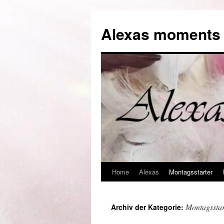
Alexas moments o
Home
Alexas
Montagsstarter
Zum
Inhalt
Montagsstar
Archiv der Kategorie:
springen