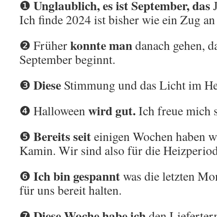
Unglaublich, es ist September, das
❶
Ich finde 2024 ist bisher wie ein Zug an
konnte man
❷ Früher
danach gehen, d
September beginnt.
Diese
❸
Stimmung und das Licht im H
wird gut.
❹ Halloween
Ich freue mich 
Bereits seit
❺
einigen Wochen haben wi
Kamin. Wir sind also für die Heizperio
Ich bin gespannt
❻
was die letzten Mo
für uns bereit halten.
Diese Woche habe ich
❼
den Lieferter