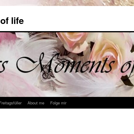
f life
Freitagsfüller
About me
Folge mir