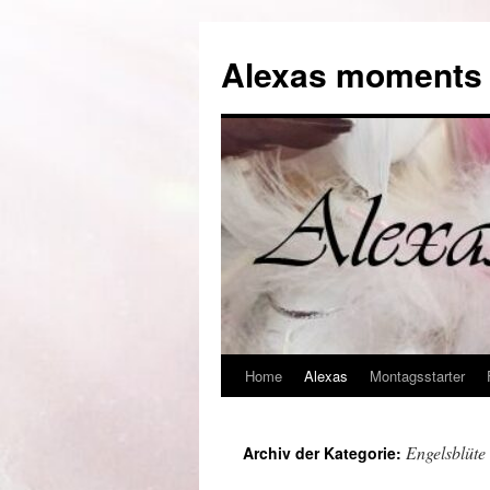
Alexas moments o
Home
Alexas
Montagsstarter
Zum
Inhalt
Engelsblüte
Archiv der Kategorie:
springen