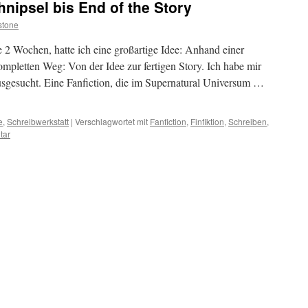
nipsel bis End of the Story
stone
e 2 Wochen, hatte ich eine großartige Idee: Anhand einer
mpletten Weg: Von der Idee zur fertigen Story. Ich habe mir
usgesucht. Eine Fanfiction, die im Supernatural Universum …
e
,
Schreibwerkstatt
|
Verschlagwortet mit
Fanfiction
,
Finfiktion
,
Schreiben
,
tar