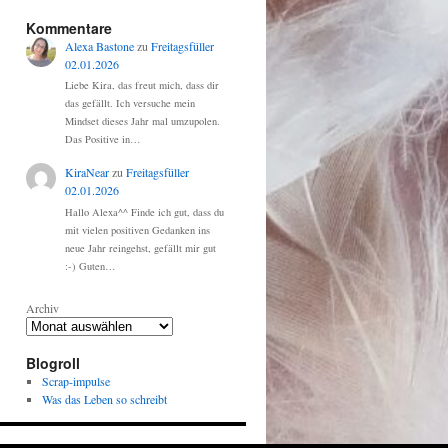
Kommentare
Alexa Bastone
zu
Freitagsfüller
02.01.2026
Liebe Kira, das freut mich, dass dir
das gefällt. Ich versuche mein
Mindset dieses Jahr mal umzupolen.
Das Positive in…
KiraNear
zu
Freitagsfüller
02.01.2026
Hallo Alexa^^ Finde ich gut, dass du
mit vielen positiven Gedanken ins
neue Jahr reingehst, gefällt mir gut
:-) Guten…
Archiv
Blogroll
Scrap-impulse
Was das Leben so schreibt