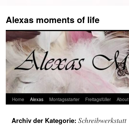
Alexas moments of life
Zum
Home
Alexas
Montagsstarter
Freitagsfüller
About
Inhalt
Schreibwerkstatt
Archiv der Kategorie:
springen