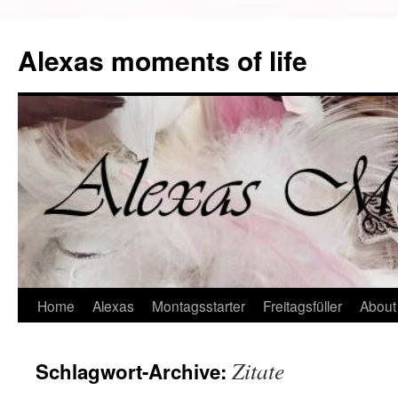
Alexas moments of life
Zum
Home
Alexas
Montagsstarter
Freitagsfüller
About
Inhalt
Zitate
Schlagwort-Archive:
springen