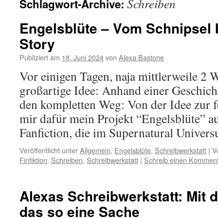
Schreiben
Schlagwort-Archive:
Engelsblüte – Vom Schnipsel b
Story
Publiziert am
18. Juni 2024
von
Alexa Bastone
Vor einigen Tagen, naja mittlerweile 2 W
großartige Idee: Anhand einer Geschich
den kompletten Weg: Von der Idee zur fe
mir dafür mein Projekt “Engelsblüte” a
Fanfiction, die im Supernatural Unive
Veröffentlicht unter
Allgemein
,
Engelsblüte
,
Schreibwerkstatt
|
V
Finfiktion
,
Schreiben
,
Schreibwerkstatt
|
Schreib einen Kommen
Alexas Schreibwerkstatt: Mit 
das so eine Sache