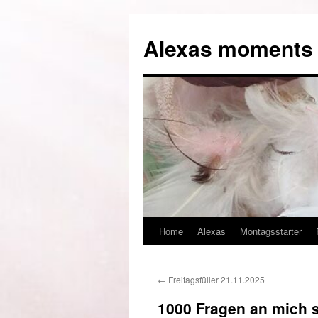
Alexas moments o
Home
Alexas
Montagsstarter
Zum
Inhalt
←
Freitagsfüller 21.11.2025
springen
1000 Fragen an mich s