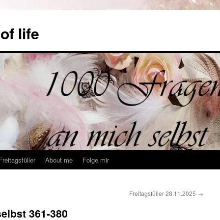
f life
Freitagsfüller
About me
Folge mir
Freitagsfüller 28.11.2025
→
elbst 361-380