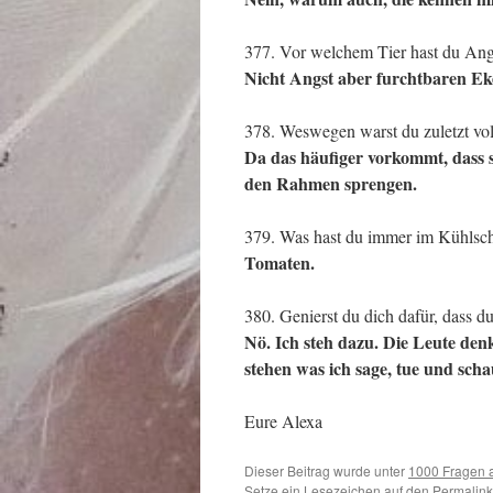
377. Vor welchem Tier hast du Ang
Nicht Angst aber furchtbaren E
378. Weswegen warst du zuletzt vo
Da das häufiger vorkommt, dass s
den Rahmen sprengen.
379. Was hast du immer im Kühlsc
Tomaten.
380. Genierst du dich dafür, dass
Nö. Ich steh dazu. Die Leute den
stehen was ich sage, tue und sch
Eure Alexa
Dieser Beitrag wurde unter
1000 Fragen a
Setze ein Lesezeichen auf den
Permalink