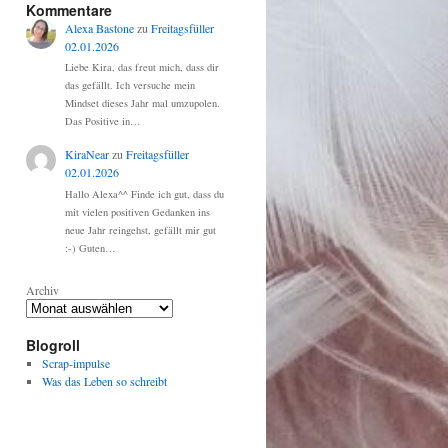
Kommentare
Alexa Bastone
zu
Freitagsfüller
02.01.2026
Liebe Kira, das freut mich, dass dir
das gefällt. Ich versuche mein
Mindset dieses Jahr mal umzupolen.
Das Positive in…
KiraNear
zu
Freitagsfüller
02.01.2026
Hallo Alexa^^ Finde ich gut, dass du
mit vielen positiven Gedanken ins
neue Jahr reingehst, gefällt mir gut
:-) Guten…
Archiv
Blogroll
Scrap-impulse
Was das Leben so schreibt