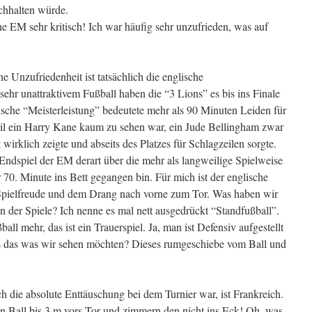
chhalten würde.
e EM sehr kritisch! Ich war häufig sehr unzufrieden, was auf
ne Unzufriedenheit ist tatsächlich die englische
ehr unattraktivem Fußball haben die “3 Lions” es bis ins Finale
tische “Meisterleistung” bedeutete mehr als 90 Minuten Leiden für
 ein Harry Kane kaum zu sehen war, ein Jude Bellingham zwar
wirklich zeigte und abseits des Platzes für Schlagzeilen sorgte.
ndspiel der EM derart über die mehr als langweilige Spielweise
er 70. Minute ins Bett gegangen bin. Für mich ist der englische
Spielfreude und dem Drang nach vorne zum Tor. Was haben wir
 der Spiele? Ich nenne es mal nett ausgedrückt “Standfußball”.
all mehr, das ist ein Trauerspiel. Ja, man ist Defensiv aufgestellt
 es das was wir sehen möchten? Dieses rumgeschiebe vom Ball und
h die absolute Enttäuschung bei dem Turnier war, ist Frankreich.
n Ball bis 3 m vors Tor und zimmern den nicht ins Eck! Oh, was