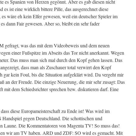
tte es Spanien von Herzen gegönnt. Aber es gab diesen nicht
s ist eine wirklich bittere Pille, das ausgerechnet diese
 es wäre eh kein Elfer gewesen, weil ein deutscher Spieler im
es dann Fair gewesen. Aber so, bleibt ein sehr fader
 EM gefragt, was das mit dem Videobeweis und dem neuen
wegen einer Fußspitze im Abseits das Tor nicht anerkannt. Wegen
meter. Das muss man sich mal durch den Kopf gehen lassen. Das
angezeigt, dass man als Zuschauer total verwirrt den Kopf
h gar kein Foul, bis die Situation aufgeklärt wird. Da vergeht mir
aß an der Freude. Die einzige Neuerung, die mir sehr zusagt: Das
t mit dem Schiedsrichter sprechen bzw. diskutieren darf. Eine
h, dass diese Europameisterschaft zu Ende ist! Was wird im
 Handspiel gegen Deutschland. Die schottischen und
uten Laune. Die Kommentatoren von Magenta TV! So muss das!
llen wir am TV haben. ARD und ZDF: SO wird es gemacht. Mit