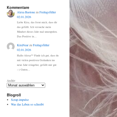
Kommentare
Alexa Bastone
zu
Freitagsfüller
02.01.2026
Liebe Kira, das freut mich, dass dir
das gefällt. Ich versuche mein
Mindset dieses Jahr mal umzupolen.
Das Positive in…
KiraNear
zu
Freitagsfüller
02.01.2026
Hallo Alexa^^ Finde ich gut, dass du
mit vielen positiven Gedanken ins
neue Jahr reingehst, gefällt mir gut
:-) Guten…
Archiv
Blogroll
Scrap-impulse
Was das Leben so schreibt