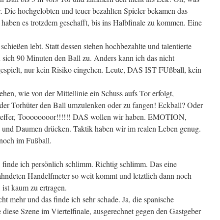
. Die hochgelobten und teuer bezahlten Spieler bekamen das
 haben es trotzdem geschafft, bis ins Halbfinale zu kommen. Eine
 schießen lebt. Statt dessen stehen hochbezahlte und talentierte
 sich 90 Minuten den Ball zu. Anders kann ich das nicht
espielt, nur kein Risiko eingehen. Leute, DAS IST FUßball, kein
hen, wie von der Mittellinie ein Schuss aufs Tor erfolgt,
 der Torhüter den Ball umzulenken oder zu fangen! Eckball? Oder
Treffer, Toooooooor!!!!!! DAS wollen wir haben. EMOTION,
 und Daumen drücken. Taktik haben wir im realen Leben genug.
noch im Fußball.
finde ich persönlich schlimm. Richtig schlimm. Das eine
ahndeten Handelfmeter so weit kommt und letztlich dann noch
 ist kaum zu ertragen.
icht mehr und das finde ich sehr schade. Ja, die spanische
e diese Szene im Viertelfinale, ausgerechnet gegen den Gastgeber