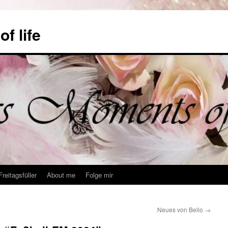
f life
Freitagsfüller
About me
Folge mir
Neues von Bello
→