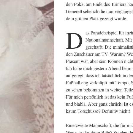
den Pokal am Ende des Turniers ho
Generell sehe ich die nun vergangen
dem grünen Platz gezeigt wurde.
D
as Paradebeispiel für mei
Nationalmannschaft. Mit s
geschafft. Die minimalis
den Zuschauer am TV. Warum? Weil
Präsent war, aber sein Können nicht 
Ich habe mich gestern Abend beim E
aufgeregt, dass ich tatsächlich in d
Fußball eng verknüpft mit Tempo, 
zu sehen bekommen in weiten Teilen
Für mich persönlich ist das kein Fußb
und blabla. Aber ganz ehrlich: Ist
kaum Torschüsse? Definitiv nicht!
Eine zweite Mannschaft, die für mic
Was war das denn Bitte? Spielen de