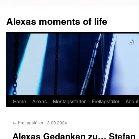
Alexas moments of life
Zum
Home
Alexas
Montagsstarter
Freitagsfüller
About
Inhalt
←
Freitagsfüller 13.09.2024
springen
Alexas Gedanken zu… Stefan 