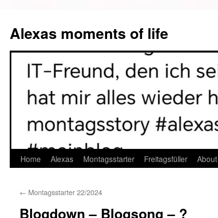
Alexas moments of life
Zum
Home
Alexas
Montagsstarter
Freitagsfüller
About
Inhalt
←
Montagsstarter 22/2024
springen
Blogdown – Blogsong – ?