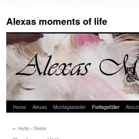
Alexas moments of life
Zum
Home
Alexas
Montagsstarter
Freitagsfüller
About
Inhalt
←
Hurts – Desire
springen