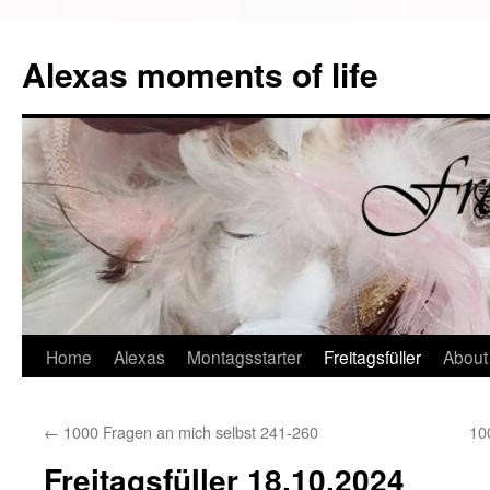
Alexas moments of life
Zum
Home
Alexas
Montagsstarter
Freitagsfüller
About
Inhalt
←
1000 Fragen an mich selbst 241-260
10
springen
Freitagsfüller 18.10.2024