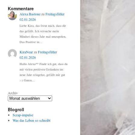
Kommentare
Alexa Bastone
zu
Freitagsfüller
02.01.2026
Liebe Kira, das freut mich, dass dir
das gefällt. Ich versuche mein
Mindset dieses Jahr mal umzupolen.
Das Positive in…
KiraNear
zu
Freitagsfüller
02.01.2026
Hallo Alexa^^ Finde ich gut, dass du
mit vielen positiven Gedanken ins
neue Jahr reingehst, gefällt mir gut
:-) Guten…
Archiv
Blogroll
Scrap-impulse
Was das Leben so schreibt