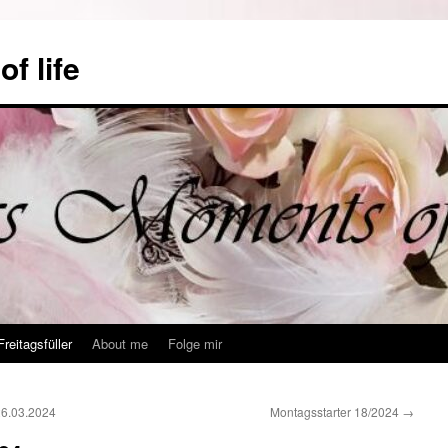
f life
Freitagsfüller
About me
Folge mir
26.03.2024
Montagsstarter 18/2024
→