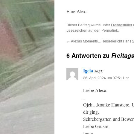
Eure Alexa
Dieser Beitrag wurde unter
Freitagsfüller
Lesezeichen auf den
Permalink
.
←
Alexas Moments…Reisebericht Paris 
6 Antworten zu
Freitags
Igela
sagt:
26. April 2024 um 07:51 Uhr
Liebe Alexa.
,
Ojeh…kranke Haustiere. Uns
dir ging.
Schrebergarten und Bewert
Liebe Grüsse
Irene