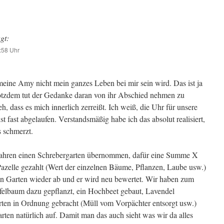
gt:
:58 Uhr
 meine Amy nicht mein ganzes Leben bei mir sein wird. Das ist ja
rotzdem tut der Gedanke daran von ihr Abschied nehmen zu
, dass es mich innerlich zerreißt. Ich weiß, die Uhr für unsere
t fast abgelaufen. Verstandsmäßig habe ich das absolut realisiert,
s schmerzt.
Jahren einen Schrebergarten übernommen, dafür eine Summe X
Pazelle gezahlt (Wert der einzelnen Bäume, Pflanzen, Laube usw.)
n Garten wieder ab und er wird neu bewertet. Wir haben zum
felbaum dazu gepflanzt, ein Hochbeet gebaut, Lavendel
rten in Ordnung gebracht (Müll vom Vorpächter entsorgt usw.)
rten natürlich auf. Damit man das auch sieht was wir da alles