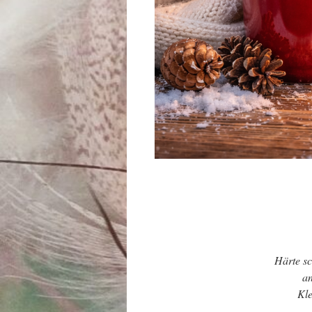
Härte sc
an
Kle