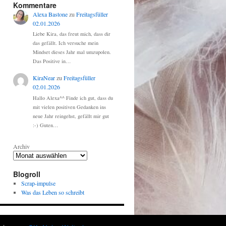
Kommentare
Alexa Bastone
zu
Freitagsfüller
02.01.2026
Liebe Kira, das freut mich, dass dir
das gefällt. Ich versuche mein
Mindset dieses Jahr mal umzupolen.
Das Positive in…
KiraNear
zu
Freitagsfüller
02.01.2026
Hallo Alexa^^ Finde ich gut, dass du
mit vielen positiven Gedanken ins
neue Jahr reingehst, gefällt mir gut
:-) Guten…
Archiv
Blogroll
Scrap-impulse
Was das Leben so schreibt
Proudly powered by WordPress.