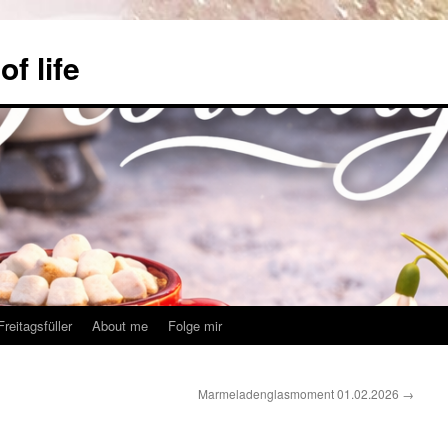
f life
Freitagsfüller
About me
Folge mir
Marmeladenglasmoment 01.02.2026
→