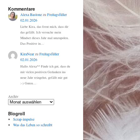
Kommentare
Alexa Bastone
zu
Freitagsfüller
02.01.2026
Liebe Kira, das freut mich, dass dir
das gefällt. Ich versuche mein
Mindset dieses Jahr mal umzupolen.
Das Positive in…
KiraNear
zu
Freitagsfüller
02.01.2026
Hallo Alexa^^ Finde ich gut, dass du
mit vielen positiven Gedanken ins
neue Jahr reingehst, gefällt mir gut
:-) Guten…
Archiv
Blogroll
Scrap-impulse
Was das Leben so schreibt