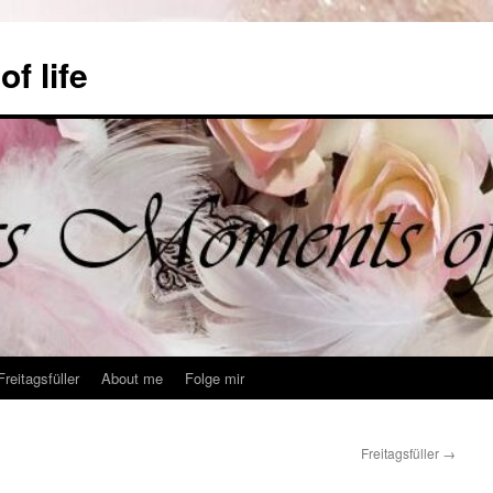
f life
Freitagsfüller
About me
Folge mir
Freitagsfüller
→