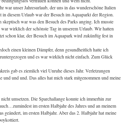
 bedingungslos vertrauen können und wem nicht.
hr war unser Jahresurlaub, der uns in das wunderschöne Italien
kt in diesem Urlaub war der Besuch im Aquaparkt der Region.
h skeptisch war was den Besuch des Parks anging. Ich musste
war wirklich der schönste Tag in unserem Urlaub. Wir hatten
tzt schon klar, der Besuch im Aquapark wird zukünftig fest in
doch einen kleinen Dämpfer, denn gesundheitlich hatte ich
g runtergezogen und es war wirklich nicht einfach. Zum Glück
eis gab es ziemlich viel Unruhe dieses Jahr. Verletzungen
le und und und. Das alles hat mich stark mitgenommen und meine
r nicht umsetzen. Die Sparchallange konnte ich immerhin zur
h auch…zumindest im ersten Halbjahr des Jahres und an meinem
as geändert, im ersten Halbjahr. Aber das 2. Halbjahr hat meine
ykottiert.