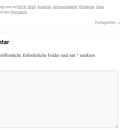
egt und mit
2019
,
2020
,
Ausblick
,
Jahresrückblick
,
Rückblick
,
Ziele
auf den
Permalink
.
Freitagsfüller
→
tar
*
öffentlicht.
Erforderliche Felder sind mit
markiert