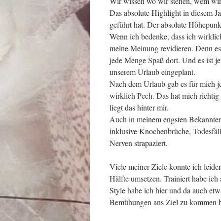
Wir wissen wo wir stehen, wem wir
Das absolute Highlight in diesem Ja
geführt hat. Der absolute Höhepun
Wenn ich bedenke, dass ich wirklic
meine Meinung revidieren. Denn es 
jede Menge Spaß dort. Und es ist je
unserem Urlaub eingeplant.
Nach dem Urlaub gab es für mich je
wirklich Pech. Das hat mich richti
liegt das hinter mir.
Auch in meinem engsten Bekanntenkr
inklusive Knochenbrüche, Todesfäl
Nerven strapaziert.
Viele meiner Ziele konnte ich leide
Hälfte umsetzen. Trainiert habe ic
Style habe ich hier und da auch etw
Bemühungen ans Ziel zu kommen bo