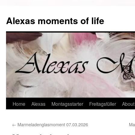
Alexas moments of life
Zum
Home
Alexas
Montagsstarter
Freitagsfüller
About
Inhalt
←
Marmeladenglasmoment 07.03.2026
Ma
springen