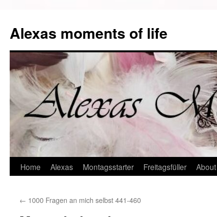
Alexas moments of life
Zum
Home
Alexas
Montagsstarter
Freitagsfüller
About
Inhalt
←
1000 Fragen an mich selbst 441-460
springen