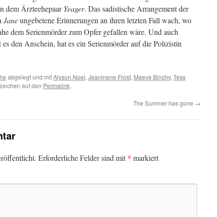
n dem Ärzteehepaar
Yeager
. Das sadistische Arrangement der
n
Jane
ungebetene Erinnerungen an ihren letzten Fall wach, wo
inahe dem Serienmörder zum Opfer gefallen wäre. Und auch
t es den Anschein, hat es ein Serienmörder auf die Polizistin
che
abgelegt und mit
Alyson Noel
,
Jeaninene Frost
,
Maeve Binchy
,
Tess
ezeichen auf den
Permalink
.
The Summer has gone
→
tar
*
öffentlicht.
Erforderliche Felder sind mit
markiert