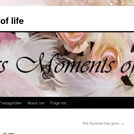
f life
Freitagsfüller
About me
Folge mir
The Summer has gone
→