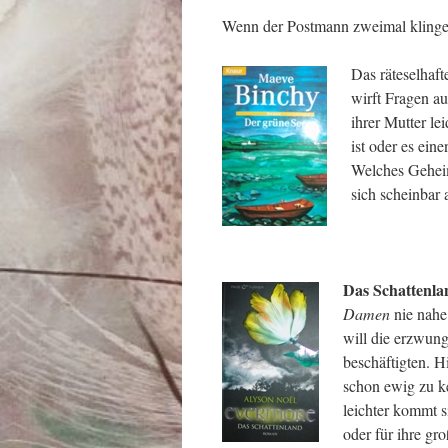
Wenn der Postmann zweimal klingelt
Das räteselhaf
wirft Fragen au
ihrer Mutter le
ist oder es ein
Welches Gehei
sich scheinbar
Das Schattenla
Damen
nie nahe
will die erzwung
beschäftigten. H
schon ewig zu k
leichter kommt s
oder für ihre gr