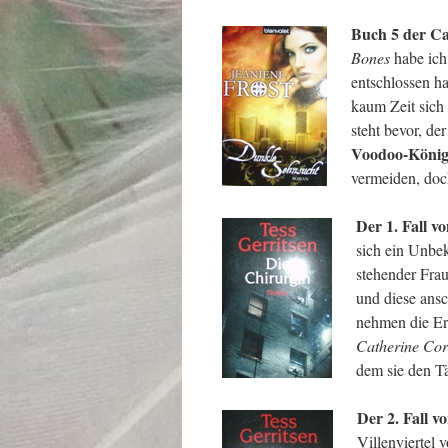
Buch 5 der Ca
Bones
habe ich
entschlossen ha
kaum Zeit sich
steht bevor, de
Voodoo-König
vermeiden, doch
Der 1. Fall v
sich ein Unbe
stehender Frau
und diese ans
nehmen die Erm
Catherine Cor
dem sie den Tä
Der 2. Fall v
Villenviertel