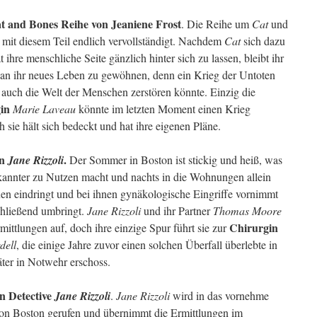
t and Bones Reihe von Jeaniene Frost
. Die Reihe um
Cat
und
 mit diesem Teil endlich vervollständigt. Nachdem
Cat
sich dazu
t ihre menschliche Seite gänzlich hinter sich zu lassen, bleibt ihr
 an ihr neues Leben zu gewöhnen, denn ein Krieg der Untoten
r auch die Welt der Menschen zerstören könnte. Einzig die
in
Marie Laveau
könnte im letzten Moment einen Krieg
 sie hält sich bedeckt und hat ihre eigenen Pläne.
on
.
Jane Rizzoli
Der Sommer in Boston ist stickig und heiß, was
kannter zu Nutzen macht und nachts in die Wohnungen allein
en eindringt und bei ihnen gynäkologische Eingriffe vornimmt
chließend umbringt.
Jane Rizzoli
und ihr Partner
Thomas Moore
Chirurgin
ittlungen auf, doch ihre einzige Spur führt sie zur
dell
, die einige Jahre zuvor einen solchen Überfall überlebte in
ter in Notwehr erschoss.
on Detective
Jane Rizzoli
.
Jane Rizzoli
wird in das vornehme
 von Boston gerufen und übernimmt die Ermittlungen im