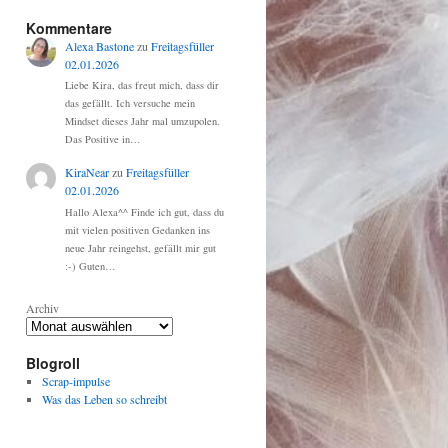
Kommentare
Alexa Bastone
zu
Freitagsfüller
02.01.2026
Liebe Kira, das freut mich, dass dir
das gefällt. Ich versuche mein
Mindset dieses Jahr mal umzupolen.
Das Positive in…
KiraNear
zu
Freitagsfüller
02.01.2026
Hallo Alexa^^ Finde ich gut, dass du
mit vielen positiven Gedanken ins
neue Jahr reingehst, gefällt mir gut
:-) Guten…
Archiv
Blogroll
Scrap-impulse
Was das Leben so schreibt