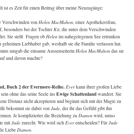
 ist es Zeit für einen Beitrag über meine Neuzugänge:
te Verschwinden von
Helen MacMahon
, einer Apothekersfrau,
f, besonders bei der Tochter
Kit
, die unter dem Verschwinden
idet. Sie stellt Fragen ob
Helen
im nahegelegenen See ertrunken
en geheimen Liebhaber gab, weshalb sie die Familie verlassen hat.
mnis umgab die einsame Aussenseiterin
Helen MacMahon
das sie
 auf und davon machte?
nd, Buch 2 der Evermore-Reihe.
Ever
kann ihrer großen Liebe
Ewige Schattenland
 sein ohne das seine Seele ins
wandert. Sie
ene Distanz nicht akzeptieren und beginnt sich mit der Magie zu
ilfe bekommt sie dabei von
Jude
, der ihr das Gefühl gibt ihn
ennen. Je komplizierter die Beziehung zu
Damen
wird, umso
ie mit
Jude
zurecht. Wie wird sich
Ever
entscheiden? Für
Jude
oße Liebe
Damen
.