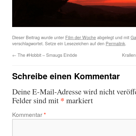
Dieser Beitrag wurde unter
Film der Woche
abgelegt und mit
Ga
verschlagwortet. Setze ein Lesezeichen auf den
Permalink
.
←
The #Hobbit – Smaugs Einöde
Kralle
Schreibe einen Kommentar
Deine E-Mail-Adresse wird nicht veröffe
*
Felder sind mit
markiert
Kommentar
*