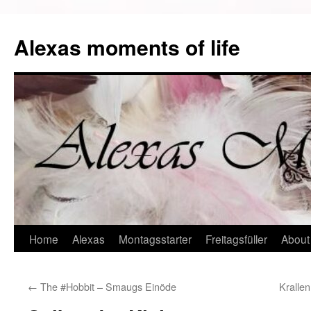
Alexas moments of life
Zum
Home
Alexas
Montagsstarter
Freitagsfüller
About
Inhalt
←
The #Hobbit – Smaugs Einöde
Kralle
springen