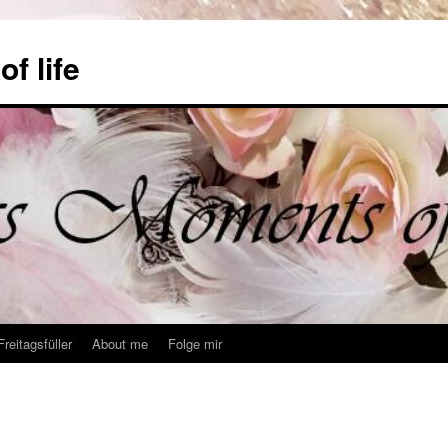
f life
Freitagsfüller
About me
Folge mir