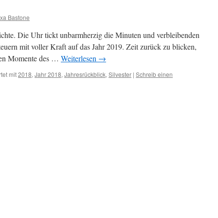
exa Bastone
chte. Die Uhr tickt unbarmherzig die Minuten und verbleibenden
euern mit voller Kraft auf das Jahr 2019. Zeit zurück zu blicken,
önen Momente des …
Weiterlesen
→
tet mit
2018
,
Jahr 2018
,
Jahresrückblick
,
Silvester
|
Schreib einen