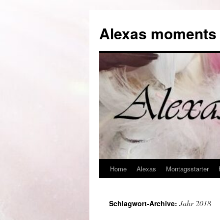
Alexas moments o
Home
Alexas
Montagsstarter
Zum
Inhalt
Jahr 2018
Schlagwort-Archive:
springen