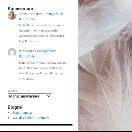
Kommentare
Alexa Bastone
zu
Freitagsfüller
02.01.2026
Liebe Kira, das freut mich, dass dir
das gefällt. Ich versuche mein
Mindset dieses Jahr mal umzupolen.
Das Positive in…
KiraNear
zu
Freitagsfüller
02.01.2026
Hallo Alexa^^ Finde ich gut, dass du
mit vielen positiven Gedanken ins
neue Jahr reingehst, gefällt mir gut
:-) Guten…
Archiv
Blogroll
Scrap-impulse
Was das Leben so schreibt