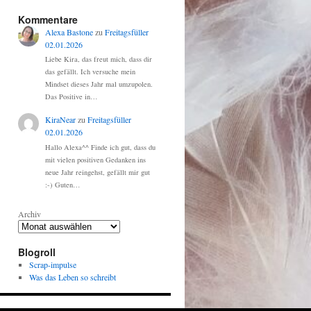
Kommentare
Alexa Bastone
zu
Freitagsfüller
02.01.2026
Liebe Kira, das freut mich, dass dir
das gefällt. Ich versuche mein
Mindset dieses Jahr mal umzupolen.
Das Positive in…
KiraNear
zu
Freitagsfüller
02.01.2026
Hallo Alexa^^ Finde ich gut, dass du
mit vielen positiven Gedanken ins
neue Jahr reingehst, gefällt mir gut
:-) Guten…
Archiv
Blogroll
Scrap-impulse
Was das Leben so schreibt