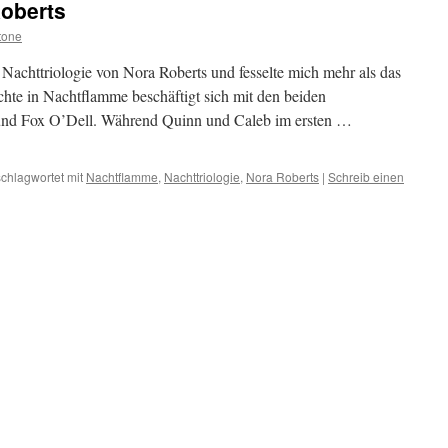
oberts
tone
 Nachttriologie von Nora Roberts und fesselte mich mehr als das
hte in Nachtflamme beschäftigt sich mit den beiden
 und Fox O’Dell. Während Quinn und Caleb im ersten …
chlagwortet mit
Nachtflamme
,
Nachttriologie
,
Nora Roberts
|
Schreib einen