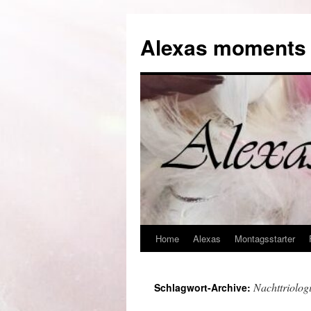
Alexas moments o
Home
Alexas
Montagsstarter
Zum
Inhalt
Nachttriolog
Schlagwort-Archive:
springen