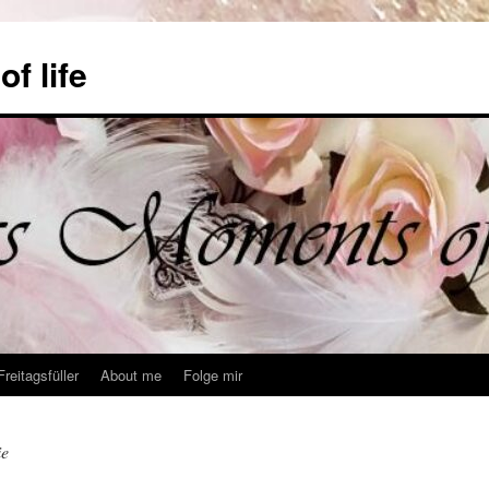
f life
Freitagsfüller
About me
Folge mir
ie