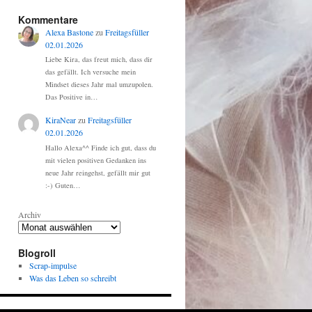
Kommentare
Alexa Bastone
zu
Freitagsfüller
02.01.2026
Liebe Kira, das freut mich, dass dir
das gefällt. Ich versuche mein
Mindset dieses Jahr mal umzupolen.
Das Positive in…
KiraNear
zu
Freitagsfüller
02.01.2026
Hallo Alexa^^ Finde ich gut, dass du
mit vielen positiven Gedanken ins
neue Jahr reingehst, gefällt mir gut
:-) Guten…
Archiv
Blogroll
Scrap-impulse
Was das Leben so schreibt