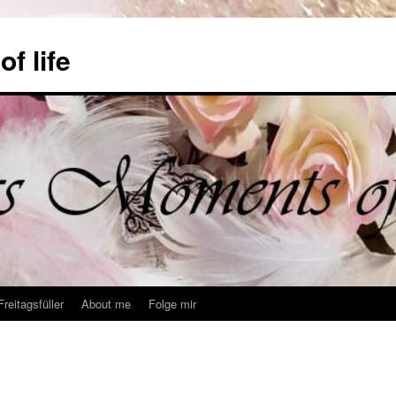
f life
Freitagsfüller
About me
Folge mir