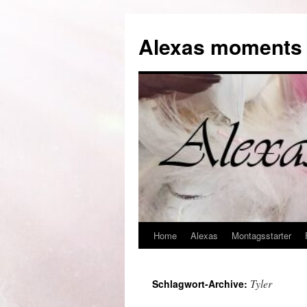
Alexas moments o
Home
Alexas
Montagsstarter
Zum
Inhalt
Tyler
Schlagwort-Archive:
springen