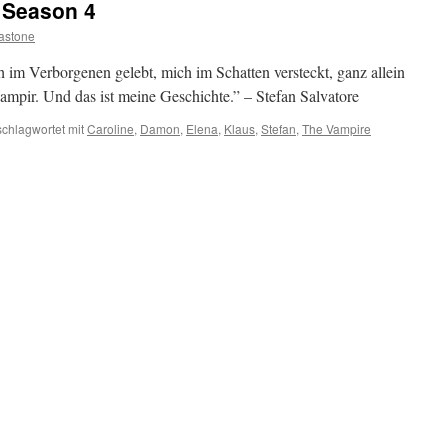
 Season 4
astone
h im Verborgenen gelebt, mich im Schatten versteckt, ganz allein
 Vampir. Und das ist meine Geschichte.” – Stefan Salvatore
schlagwortet mit
Caroline
,
Damon
,
Elena
,
Klaus
,
Stefan
,
The Vampire