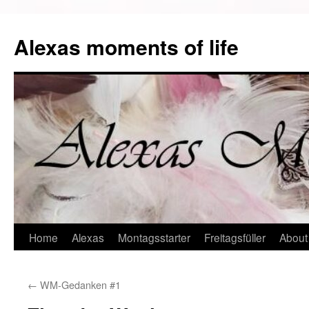
Alexas moments of life
Zum
Home
Alexas
Montagsstarter
Freitagsfüller
About
Inhalt
←
WM-Gedanken #1
springen