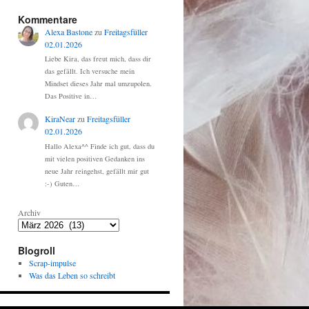
Kommentare
Alexa Bastone
zu
Freitagsfüller
02.01.2026
Liebe Kira, das freut mich, dass dir
das gefällt. Ich versuche mein
Mindset dieses Jahr mal umzupolen.
Das Positive in…
KiraNear
zu
Freitagsfüller
02.01.2026
Hallo Alexa^^ Finde ich gut, dass du
mit vielen positiven Gedanken ins
neue Jahr reingehst, gefällt mir gut
:-) Guten…
Archiv
Blogroll
Scrap-impulse
Was das Leben so schreibt