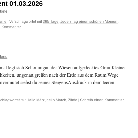
t 01.03.2026
tone
ente
|
Verschlagwortet mit
365 Tage
,
Jeden Tag einen schönen Moment
,
en Kommentar
tone
mal legt sich Schonungan der Wiesen aufgedecktes Grau.Kleine
chkeiten, ungenau,greifen nach der Erde aus dem Raum.Wege
nvermutet siehst du seines SteigensAusdruck in dem leeren
chlagwortet mit
Hallo März
,
hello March
,
Zitate
|
Schreib einen Kommentar