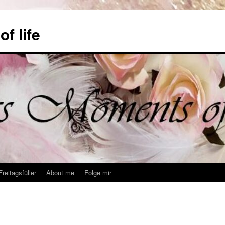
f life
Freitagsfüller
About me
Folge mir