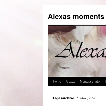
Alexas moments o
Home
Alexas
Montagsstarter
Zum
Inhalt
1. März 2026
Tagesarchive:
springen