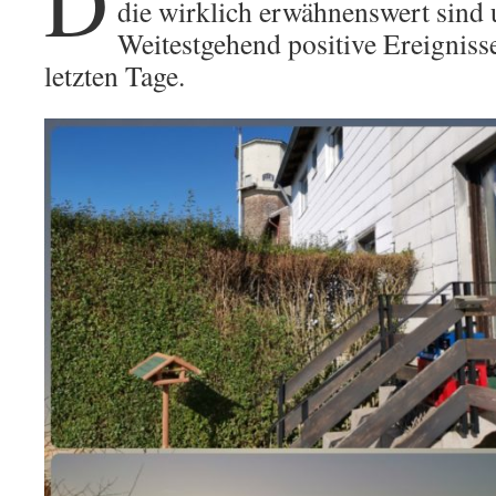
D
die wirklich erwähnenswert sind 
Weitestgehend positive Ereigniss
letzten Tage.