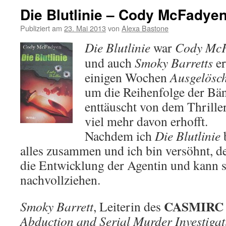
Die Blutlinie – Cody McFadye
Publiziert am
23. Mai 2013
von
Alexa Bastone
Die Blutlinie
war
Cody McF
und auch
Smoky Barretts
er
einigen Wochen
Ausgelösch
um die Reihenfolge der Bä
enttäuscht von dem Thriller
viel mehr davon erhofft.
Nachdem ich
Die Blutlinie
b
alles zusammen und ich bin versöhnt, de
die Entwicklung der Agentin und kann s
nachvollziehen.
CASMIRC L
Smoky Barrett
, Leiterin des
Abduction and Serial Murder Investigat