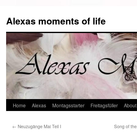
Alexas moments of life
Zum
Home
Alexas
Montagsstarter
Freitagsfüller
About
Inhalt
←
Neuzugänge Mai Teil I
Song of the
springen