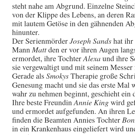
steht nahe am Abgrund. Einzelne Steinch
von der Klippe des Lebens, an deren Ran
mit lautem Getöse in den gähnenden A
hinunter.
Der Serienmörder
Joseph Sands
hat ihr
Mann
Matt
den er vor ihren Augen lang
ermordet, ihre Tochter
Alexa
und ihre S
sie vergewaltigt und mit seinem Messer 
Gerade als
Smokys
Therapie große Schri
Genesung macht und sie das erste Mal 
wahr zu nehmen beginnt, geschieht ein 
Ihre beste Freundin
Annie King
wird gef
und ermordet aufgefunden. An ihren Le
finden die Beamten Annies Tochter
Bon
in ein Krankenhaus eingeliefert wird u