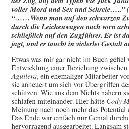
der Zug, auf dem Typen wie Jack Juni
voller Mord und Sex und Schreie…..” (
“……Wenn man auf den schwarzen Zug
durch die Leichenwagen nach vorn arbei
schließlich auf den Zugführer. Er ist 
jagt, und er taucht in vielerlei Gestalt 
Etwas was mir gar nicht im Buch gefiel w
Entwicklung einer Beziehung zwischen
Aguilera
, ein ehemaliger Mitarbeiter v
sie anheuert um sich vor Übergriffen d
schützen. Wie aus dem Nichts nähern si
schlafen miteinander. Hier hätte
Cody M
Meinung nach noch mehr das Potential 
Das Ende war einfach nur Genial durch
hervorragend ausgearbeitet. Langsam st