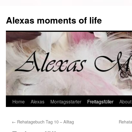
Alexas moments of life
Zum
Home
Alexas
Montagsstarter
Freitagsfüller
About
Inhalt
←
Rehatagebuch Tag 10 – Alltag
Rehat
springen