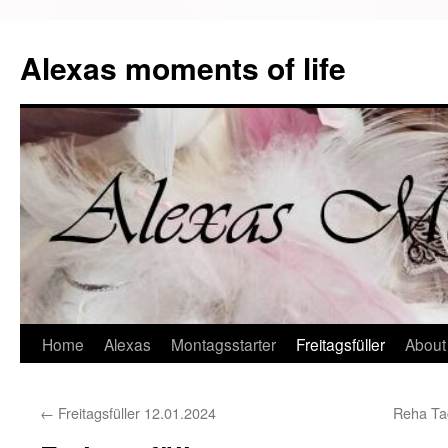
Alexas moments of life
Zum
Home
Alexas
Montagsstarter
Freitagsfüller
About
Inhalt
←
Freitagsfüller 12.01.2024
Reha Ta
springen