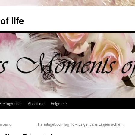
f life
Freitagsfüller
About me
Folge mir
s back
Rehatagebuch Tag 16 – Es geht ans Eingemachte
→