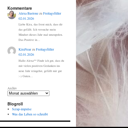
Kommentare
Alexa Bastone
zu
Freitagsfüller
02.01.2026
Liebe Kira, das freut mich, dass dir
das gefällt. Ich versuche mein
Mindset dieses Jahr mal umzupolen.
Das Positive in…
KiraNear
zu
Freitagsfüller
02.01.2026
Hallo Alexa^^ Finde ich gut, dass du
mit vielen positiven Gedanken ins
neue Jahr reingehst, gefällt mir gut
:-) Guten…
Archiv
Blogroll
Scrap-impulse
Was das Leben so schreibt