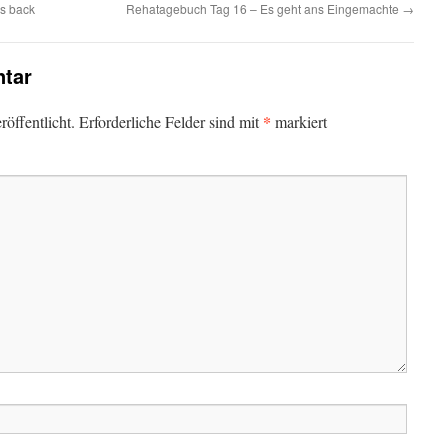
s back
Rehatagebuch Tag 16 – Es geht ans Eingemachte
→
tar
*
öffentlicht.
Erforderliche Felder sind mit
markiert