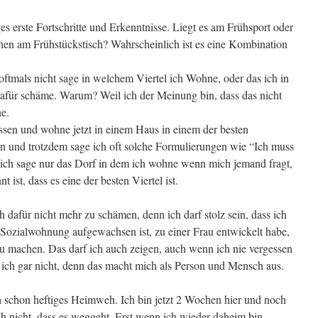
s erste Fortschritte und Erkenntnisse. Liegt es am Frühsport oder
en am Frühstückstisch? Wahrscheinlich ist es eine Kombination
 oftmals nicht sage in welchem Viertel ich Wohne, oder das ich in
afür schäme. Warum? Weil ich der Meinung bin, dass das nicht
ne.
sen und wohne jetzt in einem Haus in einem der besten
ren und trotzdem sage ich oft solche Formulierungen wie “Ich muss
ch sage nur das Dorf in dem ich wohne wenn mich jemand fragt,
t ist, dass es eine der besten Viertel ist.
dafür nicht mehr zu schämen, denn ich darf stolz sein, dass ich
 Sozialwohnung aufgewachsen ist, zu einer Frau entwickelt habe,
 zu machen. Das darf ich auch zeigen, auch wenn ich nie vergessen
ch gar nicht, denn das macht mich als Person und Mensch aus.
 schon heftiges Heimweh. Ich bin jetzt 2 Wochen hier und noch
h nicht, dass es weggeht. Erst wenn ich wieder daheim bin.