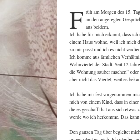
F
rüh am Morgen des 15. Tage
an den angeregten Gespräch
aus beidem.
Ich habe für mich erkannt, dass ich
einem Haus wohne, weil ich mich d
zu mir passt und ich es nicht verdie
Ich komme aus ärmlichen Verhältnis
Wohnviertel der Stadt. Seit 12 Jah
die Wohnung sauber machen” oder i
aber nicht das Viertel, weil es bekann
Ich habe mir fest vorgenommen mich 
mich von einem Kind, dass in einer
die es geschafft hat aus sich etwas
werde wo ich herkomme. Das kann i
Den ganzen Tag über begleitet mich
immer plagt es mich. Ich glaube auc