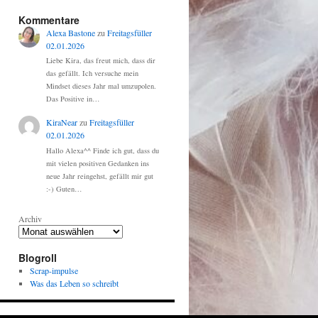
Kommentare
Alexa Bastone
zu
Freitagsfüller
02.01.2026
Liebe Kira, das freut mich, dass dir
das gefällt. Ich versuche mein
Mindset dieses Jahr mal umzupolen.
Das Positive in…
KiraNear
zu
Freitagsfüller
02.01.2026
Hallo Alexa^^ Finde ich gut, dass du
mit vielen positiven Gedanken ins
neue Jahr reingehst, gefällt mir gut
:-) Guten…
Archiv
Blogroll
Scrap-impulse
Was das Leben so schreibt