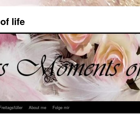
f life
Freitagsfüller
About me
Folge mir