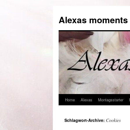
Alexas moments o
Home
Alexas
Montagsstarter
Zum
Inhalt
Cookies
Schlagwort-Archive:
springen