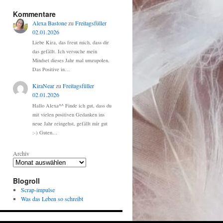
Kommentare
Alexa Bastone
zu
Freitagsfüller
02.01.2026
Liebe Kira, das freut mich, dass dir
das gefällt. Ich versuche mein
Mindset dieses Jahr mal umzupolen.
Das Positive in…
KiraNear
zu
Freitagsfüller
02.01.2026
Hallo Alexa^^ Finde ich gut, dass du
mit vielen positiven Gedanken ins
neue Jahr reingehst, gefällt mir gut
:-) Guten…
Archiv
Blogroll
Scrap-impulse
Was das Leben so schreibt