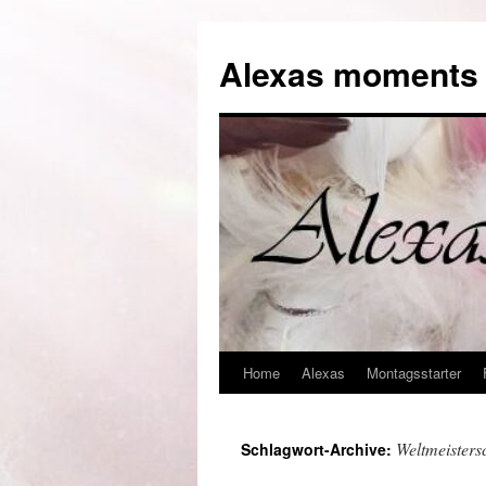
Alexas moments o
Home
Alexas
Montagsstarter
Zum
Inhalt
Weltmeisters
Schlagwort-Archive:
springen