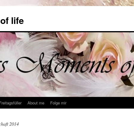
f life
Freitagsfüller
About me
Folge mir
chaft 2014