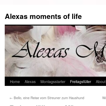
Alexas moments of life
Zum
Home
Alexas
Montagsstarter
Freitagsfüller
About
Inhalt
←
Bello, eine Reise vom Streuner zum Haushund
Wa
springen