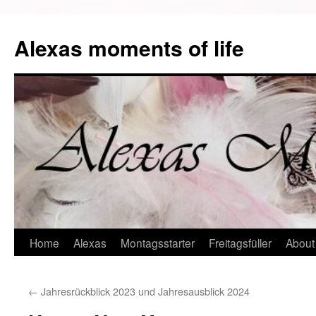
Alexas moments of life
Zum
Home
Alexas
Montagsstarter
Freitagsfüller
About
Inhalt
←
Jahresrückblick 2023 und Jahresausblick 2024
springen