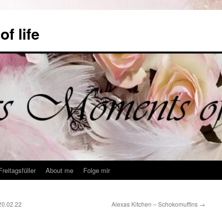
f life
Freitagsfüller
About me
Folge mir
20.02.22
Alexas Kitchen – Schokomuffins
→