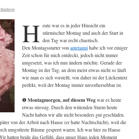
 Bastone
H
eute war es in jeder Hinsicht ein
stürmischer Montag und auch der Start in
den Tag war recht chaotisch.
Den Montagsstarter von
antetanni
habe ich vor einiger
Zeit schon für mich entdeckt, jedoch nicht immer
umgesetzt, was ich nun ändern möchte. Gerade der
Montag ist der Tag, an dem meist etwas nicht so läuft
wie man es sich vorstellt, von daher ist der Lückentext
perfekt, weil der Montag immer unvorhersehbar ist.
Montagmorgen, auf diesem Weg
❶
war es heute
etwas stressig. Durch den wütenden Sturm heute
Nacht haben wir alle nicht besonders gut geschlafen.
ter von der Arbeit nach Hause (er hatte Nachtschicht), weil die
ch umgstürzte Bäume gesperrt waren. Ich war hier zu Hause
 Wir hatten beide das Gefühl, dass unser Haus jeden Moment