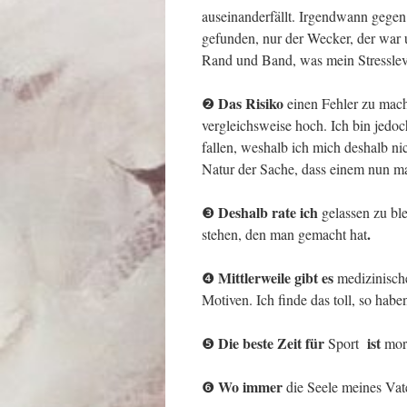
auseinanderfällt. Irgendwann gegen
gefunden, nur der Wecker, der war 
Rand und Band, was mein Stresslevel
Das Risiko
❷
einen Fehler zu mach
vergleichsweise hoch. Ich bin jedo
fallen, weshalb ich mich deshalb ni
Natur der Sache, dass einem nun ma
Deshalb rate ich
❸
gelassen zu bl
.
stehen, den man gemacht hat
Mittlerweile gibt es
❹
medizinische
Motiven. Ich finde das toll, so hab
Die beste Zeit für
ist
❺
Sport
morg
Wo immer
❻
die Seele meines Vate