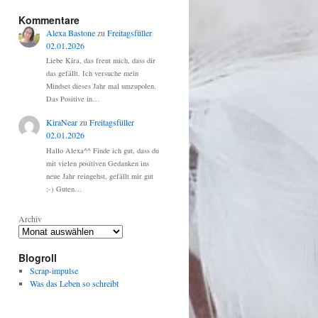
Kommentare
Alexa Bastone
zu
Freitagsfüller
02.01.2026
Liebe Kira, das freut mich, dass dir
das gefällt. Ich versuche mein
Mindset dieses Jahr mal umzupolen.
Das Positive in…
KiraNear
zu
Freitagsfüller
02.01.2026
Hallo Alexa^^ Finde ich gut, dass du
mit vielen positiven Gedanken ins
neue Jahr reingehst, gefällt mir gut
:-) Guten…
Archiv
Blogroll
Scrap-impulse
Was das Leben so schreibt