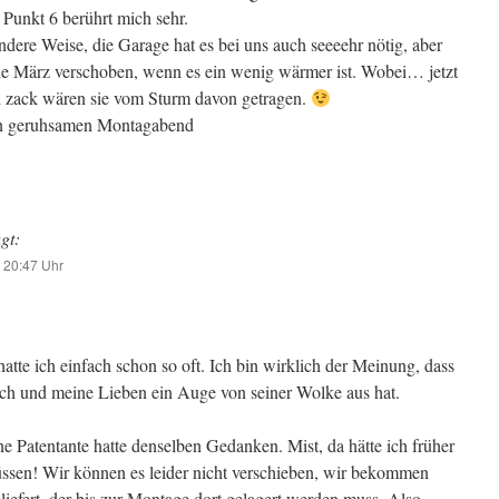
 Punkt 6 berührt mich sehr.
ndere Weise, die Garage hat es bei uns auch seeeehr nötig, aber
de März verschoben, wenn es ein wenig wärmer ist. Wobei… jetzt
nd zack wären sie vom Sturm davon getragen.
en geruhsamen Montagabend
gt:
 20:47 Uhr
hatte ich einfach schon so oft. Ich bin wirklich der Meinung, dass
ch und meine Lieben ein Auge von seiner Wolke aus hat.
 Patentante hatte denselben Gedanken. Mist, da hätte ich früher
sen! Wir können es leider nicht verschieben, wir bekommen
iefert, der bis zur Montage dort gelagert werden muss. Also