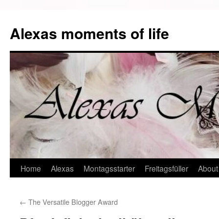
Alexas moments of life
Zum
Home
Alexas
Montagsstarter
Freitagsfüller
About
Inhalt
←
The Versatile Blogger Award
springen