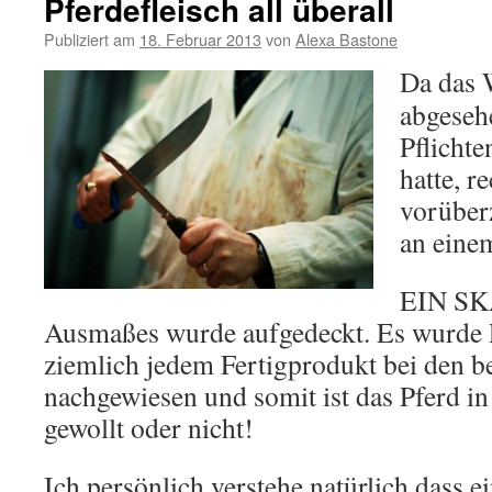
Pferdefleisch all überall
Publiziert am
18. Februar 2013
von
Alexa Bastone
Da das 
abgeseh
Pflichte
hatte, r
vorüber
an eine
EIN SK
Ausmaßes wurde aufgedeckt. Es wurde P
ziemlich jedem Fertigprodukt bei den 
nachgewiesen und somit ist das Pferd in
gewollt oder nicht!
Ich persönlich verstehe natürlich dass e