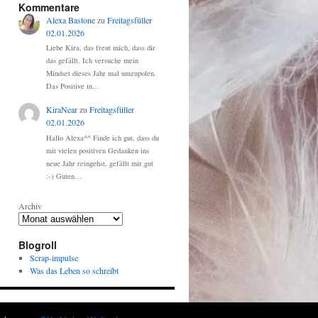
Kommentare
Alexa Bastone
zu
Freitagsfüller
02.01.2026
Liebe Kira, das freut mich, dass dir
das gefällt. Ich versuche mein
Mindset dieses Jahr mal umzupolen.
Das Positive in…
KiraNear
zu
Freitagsfüller
02.01.2026
Hallo Alexa^^ Finde ich gut, dass du
mit vielen positiven Gedanken ins
neue Jahr reingehst, gefällt mir gut
:-) Guten…
Archiv
Blogroll
Scrap-impulse
Was das Leben so schreibt
Proudly powered by WordPress.