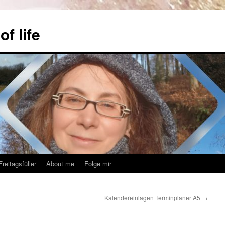
f life
Freitagsfüller
About me
Folge mir
Kalendereinlagen Terminplaner A5
→