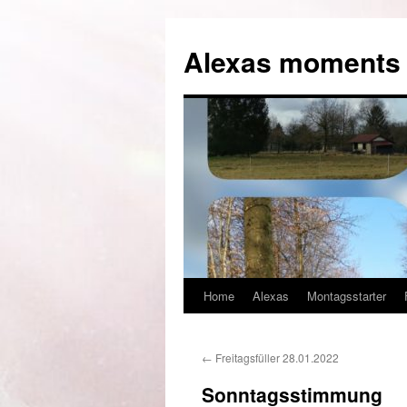
Alexas moments o
Home
Alexas
Montagsstarter
Zum
Inhalt
←
Freitagsfüller 28.01.2022
springen
Sonntagsstimmung