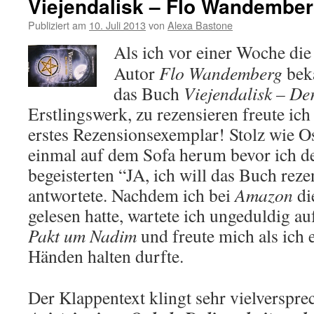
Viejendalisk – Flo Wandembe
Publiziert am
10. Juli 2013
von
Alexa Bastone
Als ich vor einer Woche di
Autor
Flo Wandemberg
beka
das Buch
Viejendalisk – D
Erstlingswerk, zu rezensieren freute i
erstes Rezensionsexemplar! Stolz wie Osc
einmal auf dem Sofa herum bevor ich d
begeisterten “JA, ich will das Buch rez
antwortete. Nachdem ich bei
Amazon
di
gelesen hatte, wartete ich ungeduldig a
Pakt um Nadim
und freute mich als ich 
Händen halten durfte.
Der Klappentext klingt sehr vielverspre