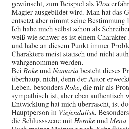
gewünscht, zum Beispiel als
Vlou
erfähr
Magier ausgebildet wird. Man hat das 
entsetzt aber nimmt seine Bestimmung le
Ich habe mich selbst schon als Schreibe
weiß wie schwer es ist einem Charakte
und habe an diesem Punkt immer Probl
Charaktere meist statisch und nicht auth
wahrgenommen werden.
Bei
Roke
und
Namaria
besteht dieses P
überhaupt nicht, denn der Autor erweck
Leben, besonders
Roke
, die mir als Pro
sympathisch ist, aber eben authentisch w
Entwicklung hat mich überrascht, ist do
Hauptperson in
Viejendalisk
. Besonders
die Schlussszene mit
Herake
und
Mena,
Buch meiner Meinung nach. Sehr flüssi