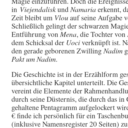
Magie einzuführen. Doch die Ereignisse
in
Viejendalisk
und
Namaria
erkennt, da
Zeit bleibt um
Vlou
auf seine Aufgabe v
Schließlich gelingt der schwarzen Magi
Entführung von
Mena
, die Tochter von
dem Schicksal der
Uoci
verknüpft ist.
den gerade geborenen Zwilling
Nadim
g
Pakt um Nadim
.
Die Geschichte ist in der Erzählform ge
übersichtliche Kapitel unterteilt. Die G
vereint die Elemente der Rahmenhandlun
durch seine Düsternis, die durch das in
gehaltene Pentagramm aufgelockert wird
€ finde ich persönlich für ein Taschenb
(inklusive Namensregister 20 Seiten) zu