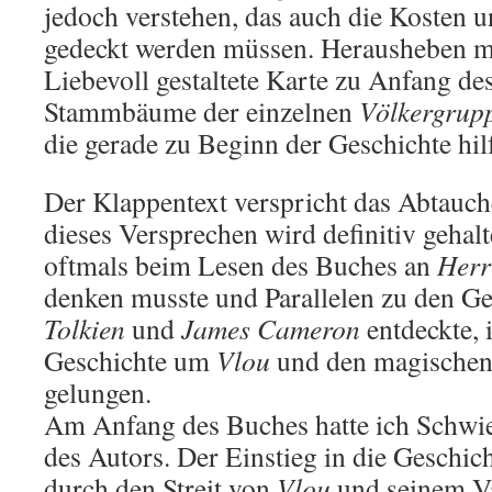
jedoch verstehen, das auch die Kosten 
gedeckt werden müssen. Herausheben mö
Liebevoll gestaltete Karte zu Anfang de
Stammbäume der einzelnen
Völkergrup
die gerade zu Beginn der Geschichte hilf
Der Klappentext verspricht das Abtauche
dieses Versprechen wird definitiv gehal
oftmals beim Lesen des Buches an
Herr
denken musste und Parallelen zu den G
Tolkien
und
James Cameron
entdeckte, i
Geschichte um
Vlou
und den magischen
gelungen.
Am Anfang des Buches hatte ich Schwie
des Autors. Der Einstieg in die Geschic
durch den Streit von
Vlou
und seinem Va