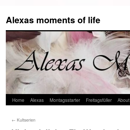
Alexas moments of life
Zum
Home
Alexas
Montagsstarter
Freitagsfüller
About
Inhalt
←
Kultserien
springen