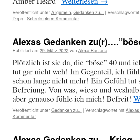
Amber Heard”
Weiterlesen
→
Veröffentlicht unter
Allgemein
,
Gedanken zu...
|
Verschlagwortet
Depp
|
Schreib einen Kommentar
Alexas Gedanken zu(r)….”bös
Publiziert am
29. März 2022
von
Alexa Bastone
Plötzlich ist sie da, die “böse” 40 und ic
tut gar nicht weh! Im Gegenteil, ich füh
schon lange nicht mehr! Ein Gefühl tut 
Befreiung. Von was, wieso und weshalb 
aber genauso fühle ich mich! Befreit!
W
Veröffentlicht unter
Gedanken zu...
|
Verschlagwortet mit
Alexas
Kommentar
Alexas Gedanken zu… Krieg